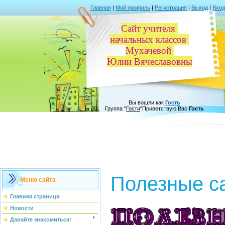
Главная
|
Мой профиль
|
Регистрация
|
Выход
|
Вход
Сайт учителя
начальных классов
Мухачевой
Юлии Вячеславовны
Вы вошли как
Гость
Группа
"
Гости
"
Приветствую Вас
Гость
Полезные с
Меню сайта
Главная страница
Новости
Давайте знакомиться!