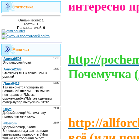
интересно п
Статистика
Онлайн всего:
1
Гостей:
1
Пользователей:
0
Мини-чат
http://poche
Почемучка (
http://allfor
всё (или по